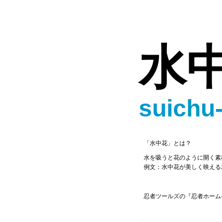
水
suichu
「水中花」とは？
水を吸うと花のように開く素
例文：水中花が美しく映える
忍者ツールズの『忍者ホーム