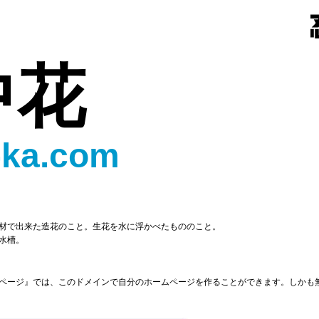
中花
-ka.com
材で出来た造花のこと。生花を水に浮かべたもののこと。
水槽。
ページ』では、このドメインで自分のホームページを作ることができます。しかも